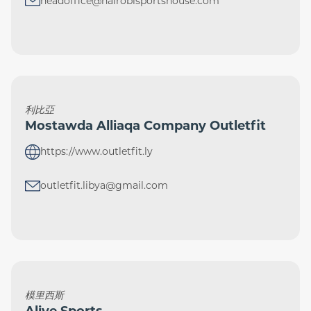
headoffice@nairobisportshouse.com
利比亞
Mostawda Alliaqa Company Outletfit
https://www.outletfit.ly
outletfit.libya@gmail.com
模里西斯
Alive Sports