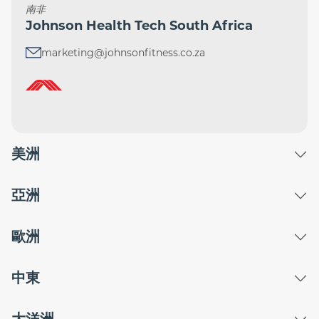
南非
Johnson Health Tech South Africa
marketing@johnsonfitness.co.za
美洲
亞洲
歐洲
中東