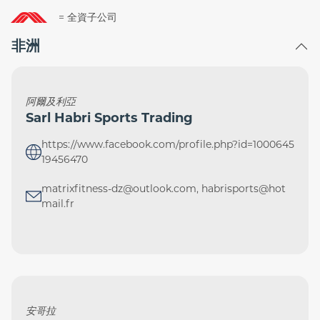
= 全資子公司
非洲
阿爾及利亞
Sarl Habri Sports Trading
https://www.facebook.com/profile.php?id=1000645
19456470
matrixfitness-dz@outlook.com, habrisports@hot
mail.fr
安哥拉