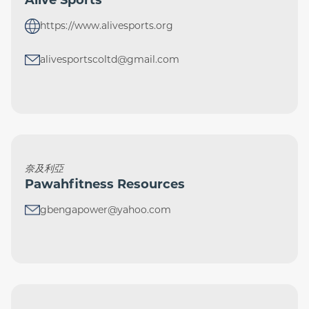
https://www.alivesports.org
alivesportscoltd@gmail.com
奈及利亞
Pawahfitness Resources
gbengapower@yahoo.com