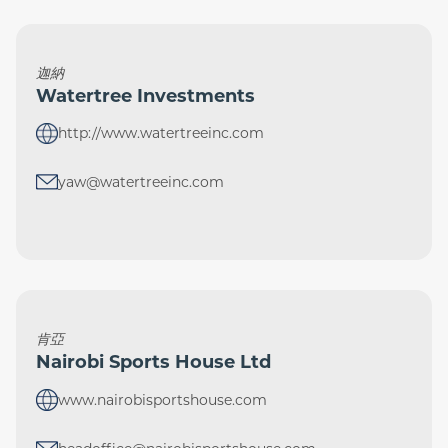
迦納
Watertree Investments
http://www.watertreeinc.com
yaw@watertreeinc.com
肯亞
Nairobi Sports House Ltd
www.nairobisportshouse.com