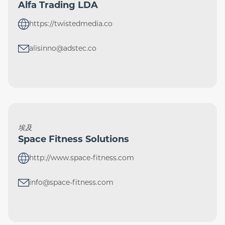
Alfa Trading LDA
https://twistedmedia.co
alisinno@adstec.co
埃及
Space Fitness Solutions
http://www.space-fitness.com
info@space-fitness.com