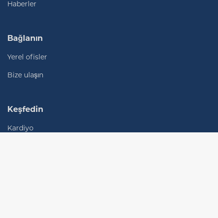
Haberler
Bağlanın
Yerel ofisler
Bize ulaşın
Keşfedin
Kardiyo
Kuvvet
Vision uluslararası kataloğu
Vision Kuzey Amerika kataloğu