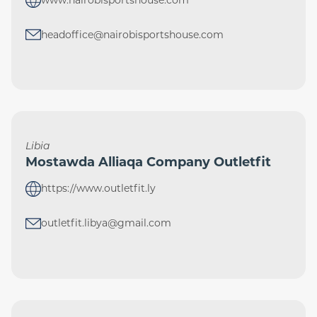
headoffice@nairobisportshouse.com
Libia
Mostawda Alliaqa Company Outletfit
https://www.outletfit.ly
outletfit.libya@gmail.com