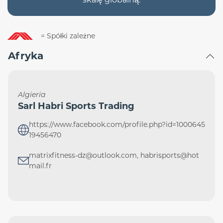
= Spółki zależne
Afryka
Algieria
Sarl Habri Sports Trading
https://www.facebook.com/profile.php?id=1000645
19456470
matrixfitness-dz@outlook.com, habrisports@hot
mail.fr