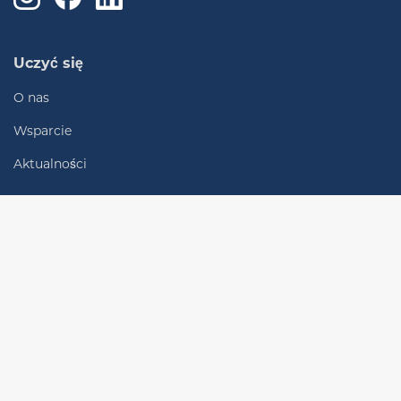
Uczyć się
O nas
Wsparcie
Aktualności
Łączyć
Biura lokalne
Skontaktuj się z nami
Odkryć
Kardio