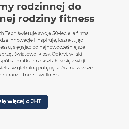
rmy rodzinnej do
nej rodziny fitness
h Tech świętuje swoje 50-lecie, a firma
a innowacje i inspiruje, kształtując
nessu, sięgając po najnowocześniejsze
sprzęt światowej klasy. Odkryj, w jaki
półka-matka przekształciła się z wizji
ieka w globalną potęgę, która na zawsze
ze branż fitness i wellness.
ię więcej o JHT