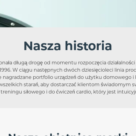
Nasza historia
konała długą drogę od momentu rozpoczęcia działalnośc
996. W ciągu następnych dwóch dziesięcioleci linia pr
ie nagradzane portfolio urządzeń do użytku domowego i
 wszelkich starań, aby dostarczać klientom świadomym sw
reningu siłowego i do ćwiczeń cardio, który jest intuicyj