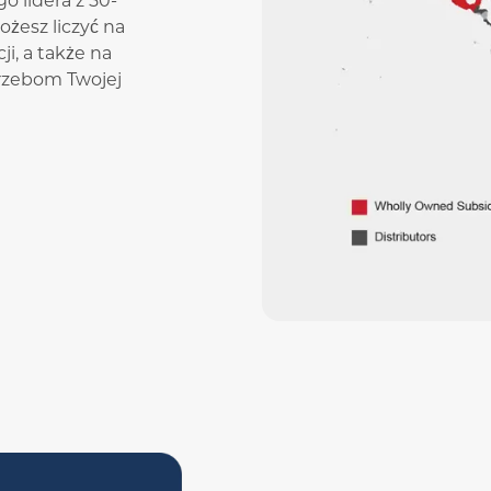
 lidera z 50-
żesz liczyć na
i, a także na
trzebom Twojej