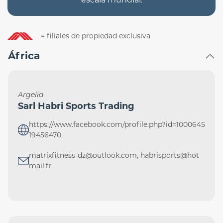
= filiales de propiedad exclusiva
África
Argelia
Sarl Habri Sports Trading
https://www.facebook.com/profile.php?id=1000645
19456470
matrixfitness-dz@outlook.com, habrisports@hot
mail.fr