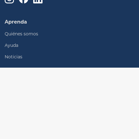
Aprenda
Quiénes somos
Ayuda
Noticias
Conectar
Oficinas locales
Contacte con nosotros
Descubra
Cardio