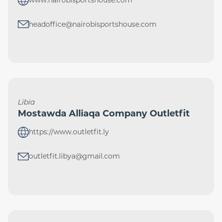
headoffice@nairobisportshouse.com
Libia
Mostawda Alliaqa Company Outletfit
https://www.outletfit.ly
outletfit.libya@gmail.com