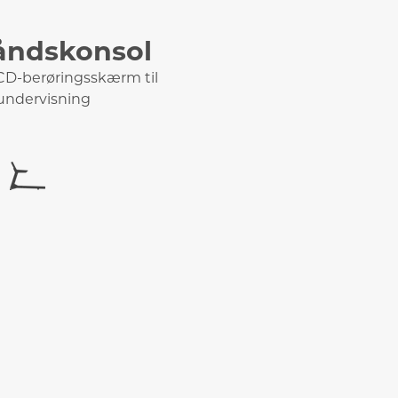
åndskonsol
D-berøringsskærm til
undervisning