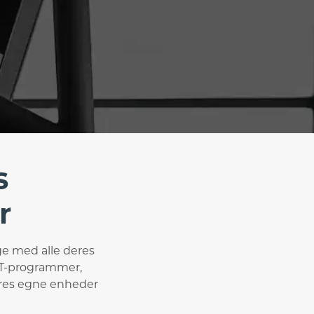
s
r
age med alle deres
IT-programmer,
deres egne enheder