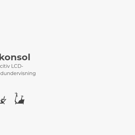
konsol
itiv LCD-
ldundervisning