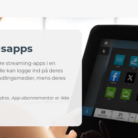
gsapps
re streaming-apps i en
lle kan logge ind på deres
yndlingsmedier, mens deres
dres. App-abonnementer er ikke