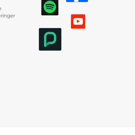
e
ringer