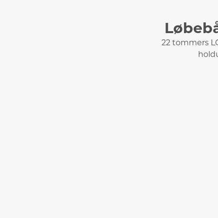
Løbeb
22 tommers LC
hold