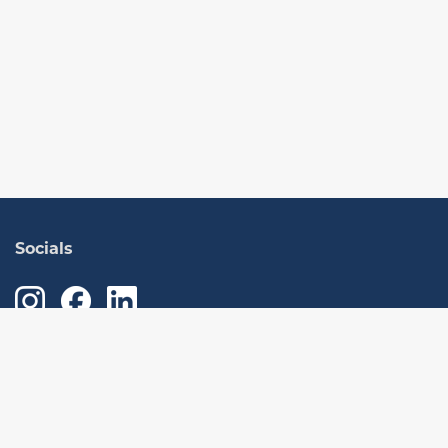
Socials
Učit se
O nás