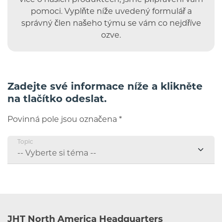
více o našich produktech, jsme připraveni vám
pomoci. Vyplňte níže uvedený formulář a
správný člen našeho týmu se vám co nejdříve
ozve.
Zadejte své informace níže a klikněte
na tlačítko odeslat.
Povinná pole jsou označena *
Topic
JHT North America Headquarters