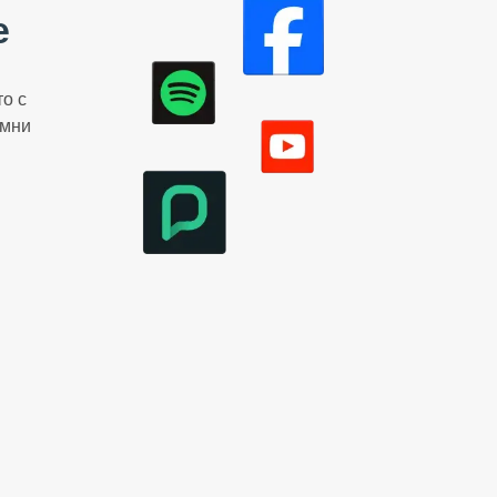
е
то с
емни