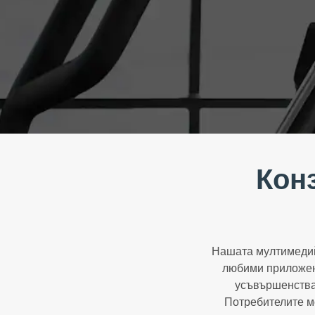
Кон
Нашата мултимедийн
любими приложени
усъвършенства
Потребителите мо