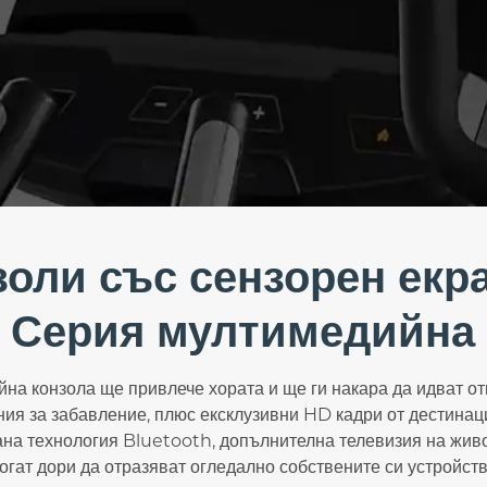
золи със сензорен екра
Серия мултимедийна
а конзола ще привлече хората и ще ги накара да идват от
я за забавление, плюс ексклузивни HD кадри от дестинаци
на технология Bluetooth, допълнителна телевизия на живо 
гат дори да отразяват огледално собствените си устройств