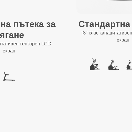
на пътека за
Стандартна
ягане
16" клас капацитативе
екран
цитативен сензорен LCD
екран