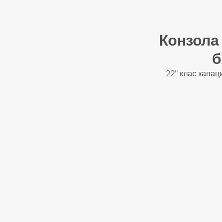
Конзола 
б
22" клас капа