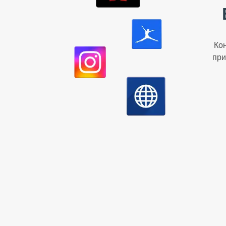
Кон
при