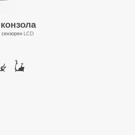
 конзола
н сензорен LCD