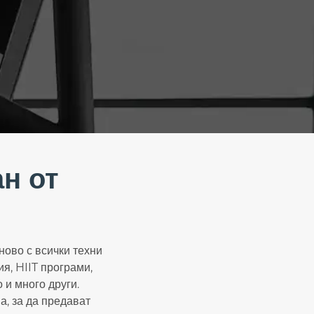
н от
ново с всички техни
я, HIIT програми,
и много други.
а, за да предават